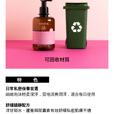
特 色
日常私密保養首選
細緻泡沫輕柔潔淨，質地清爽潤澤，適合每日使用
舒緩鎮靜配方
洋甘菊水、蘆薈與尿囊素有效舒緩私密肌膚不適