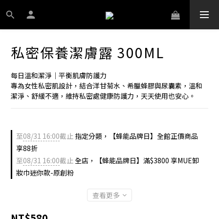
私密保養潔膚露 300ML
每日溫和潔淨｜平衡肌膚防護力
專為女性私密肌設計，結合洋甘菊水、希臘蜂膠與尿囊素，溫和
潔淨、舒緩不適，維持私密處健康防護力，天天使用也安心。
至
08/31 16:00
截止
指定分類，【蜂能品牌日】全館正價商品
享88折
至
08/31 16:00
截止
全店，【蜂能品牌日】滿$3800 享MUE卸
妝巾迷你款-原創粉
查看更多
NT$580