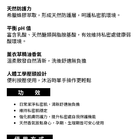
天然防護力
希臘蜂膠萃取，形成天然防護層，呵護私密肌環境。
平衡 pH 值
富含乳酸、天然醣類與脂胺基酸，有效維持私密處健康弱
酸環境。
薰衣草精油香氣
溫柔散發自然清新，洗後舒適無負擔
人體工學壓頭設計
便利按壓使用，沐浴時單手操作更輕鬆
功 效
日常潔淨私密肌，清新舒適無負擔
維持私密肌穩定
強化肌膚防護力，提升私密處自我保護機能
天然香氣放鬆身心，孕期、生理期皆可安心使用
使 用 方 式