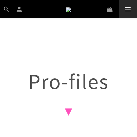
Pro-files
▾