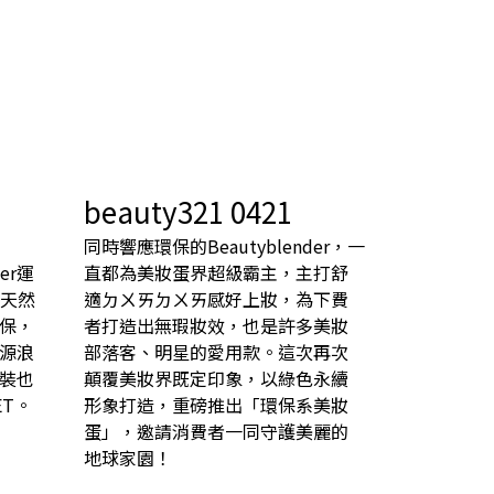
beauty321 0421
同時響應環保的Beautyblender，一
der運
直都為美妝蛋界超級霸主，主打舒
%天然
適ㄉㄨㄞㄉㄨㄞ感好上妝，為下費
保，
者打造出無瑕妝效，也是許多美妝
源浪
部落客、明星的愛用款。這次再次
裝也
顛覆美妝界既定印象，以綠色永續
T。
形象打造，重磅推出「環保系美妝
蛋」，邀請消費者一同守護美麗的
地球家園！