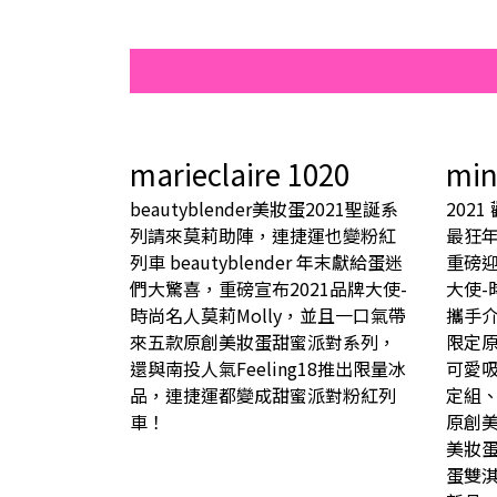
marieclaire 1020
min
beautyblender美妝蛋2021聖誕系
2021
列請來莫莉助陣，連捷運也變粉紅
最狂年
列車 beautyblender 年末獻給蛋迷
重磅迎接
們大驚喜，重磅宣布2021品牌大使-
大使-時
時尚名人莫莉Molly，並且一口氣帶
攜手介
來五款原創美妝蛋甜蜜派對系列，
限定
還與南投人氣Feeling18推出限量冰
可愛
品，連捷運都變成甜蜜派對粉紅列
定組
車！
原創
美妝
蛋雙