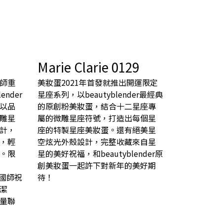
Marie Clarie 0129
師重
美妝蛋2021年首發就推出開運限定
nder
星座系列，以beautyblender最經典
以品
的原創粉美妝蛋，結合十二星座專
雕星
屬的微雕星座符號，打造出每個星
計，
座的特製星座美妝蛋。還有絕美星
，輕
空炫光外殼設計，完整收藏來自星
。限
星的美好祝福，和beautyblender原
創美妝蛋一起許下對新年的美好期
、國師祝
待！
潔
量聯