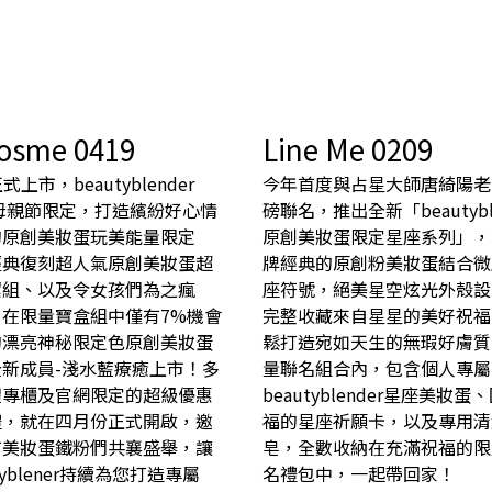
osme 0419
Line Me 0209
正式上市，beautyblender
今年首度與占星大師唐綺陽老
1母親節限定，打造繽紛好心情
磅聯名，推出全新「beautyble
的原創美妝蛋玩美能量限定
原創美妝蛋限定星座系列」，
經典復刻超人氣原創美妝蛋超
牌經典的原創粉美妝蛋結合微
潔組、以及令女孩們為之瘋
座符號，絕美星空炫光外殼設
曾在限量寶盒組中僅有7%機會
完整收藏來自星星的美好祝福
的漂亮神秘限定色原創美妝蛋
鬆打造宛如天生的無瑕好膚質
全新成員-淺水藍療癒上市！多
量聯名組合內，包含個人專屬
體專櫃及官網限定的超級優惠
beautyblender星座美妝蛋
禮，就在四月份正式開啟，邀
福的星座祈願卡，以及專用清
有美妝蛋鐵粉們共襄盛舉，讓
皂，全數收納在充滿祝福的限
tyblener持續為您打造專屬
名禮包中，一起帶回家！