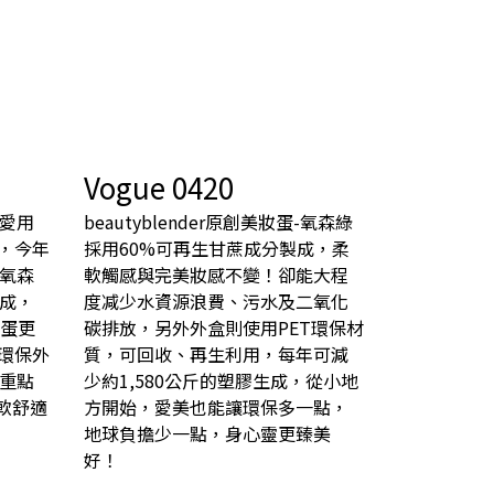
Vogue 0420
愛用
beautyblender原創美妝蛋-氧森綠
蛋，今年
採用60%可再生甘蔗成分製成，柔
氧森
軟觸感與完美妝感不變！卻能大程
成，
度减少水資源浪費、污水及二氧化
妝蛋更
碳排放，另外外盒則使用PET環保材
T環保外
質，可回收、再生利用，每年可減
重點
少約1,580公斤的塑膠生成，從小地
軟舒適
方開始，愛美也能讓環保多一點，
地球負擔少一點，身心靈更臻美
好！