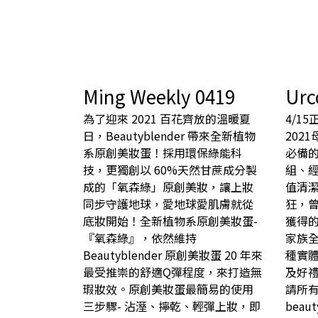
Ming Weekly 0419
Urc
為了迎來 2021 百花齊放的溫暖夏
4/15
日，Beautyblender 帶來全新植物
202
系原創美妝蛋！採用環保綠能科
必備
技，更獨創以 60%天然甘蔗成分製
組、
成的「氧森綠」原創美妝，讓上妝
值清
同步守護地球，愛地球愛肌膚就從
狂，
底妝開始！全新植物系原創美妝蛋-
獲得
『氧森綠』，依然維持
家族
Beautyblender 原創美妝蛋 20 年來
種實
最受推崇的舒適Q彈程度，來打造無
及好
瑕妝效。原創美妝蛋最簡易的使用
請所
三步驟- 沾溼、擰乾、輕彈上妝，即
beau