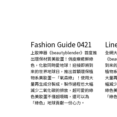
Fashion Guide 0421
Lin
上妝神器《beautyblender》首度推
全網
出環保材質美妝蛋！俏皮療癒鮮綠
《be
色，化妝同時愛地球！迎接即將到
到來
來的世界地球日，推出首顆環保植
植物
物系美妝蛋－「氧森綠」！使用大
大量
量再生成分製成，製作過程也大幅
幅減
減少二氧化碳的排放，超可愛的綠
綠色
色美妝蛋不僅超吸睛，還可以為
「綠
「綠色」地球貢獻一份心力。