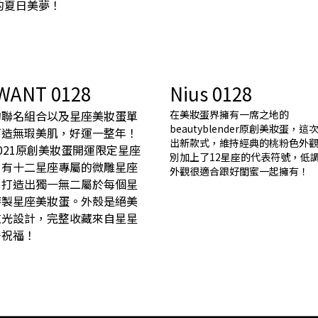
1的夏日美夢！
WANT 0128
Nius 0128
的聯名組合以及星座美妝蛋單
在美妝蛋界擁有一席之地的
beautyblender原創美妝蛋，
打造無瑕美肌，好運一整年！
出新款式，維持經典的桃粉色外
021原創美妝蛋開運限定星座
別加上了12星座的代表符號，低
，有十二星座專屬的微雕星座
外觀很適合跟好閨蜜一起擁有！
，打造出獨一無二屬於每個星
特製星座美妝蛋。外殼是絕美
炫光設計，完整收藏來自星星
好祝福！