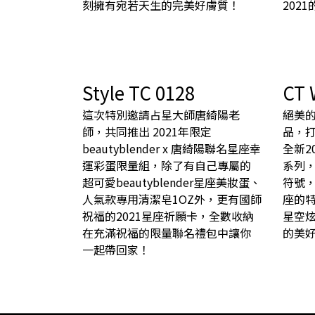
刻擁有宛若天生的完美好膚質！
202
Style TC 0128
CT 
這次特別邀請占星大師唐綺陽老
絕美
師，共同推出 2021年限定
品，
beautyblender x 唐綺陽聯名星座幸
全新2
運彩蛋限量組，除了有自己專屬的
系列
超可愛beautyblender星座美妝蛋、
符號
人氣款專用清潔皂1OZ外，更有國師
座的
祝福的2021星座祈願卡，全數收納
星空
在充滿祝福的限量聯名禮包中讓你
的美
一起帶回家！