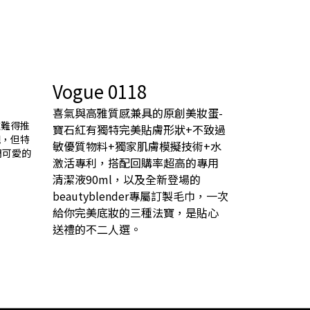
Vogue 0118
喜氣與高雅質感兼具的原創美妝蛋-
這次難得推
寶石紅有獨特完美貼膚形狀+不致過
觀，但特
敏優質物料+獨家肌膚模擬技術+水
調可愛的
激活專利，搭配回購率超高的專用
清潔液90ml，以及全新登場的
beautyblender專屬訂製毛巾，一次
給你完美底妝的三種法寶，是貼心
送禮的不二人選。