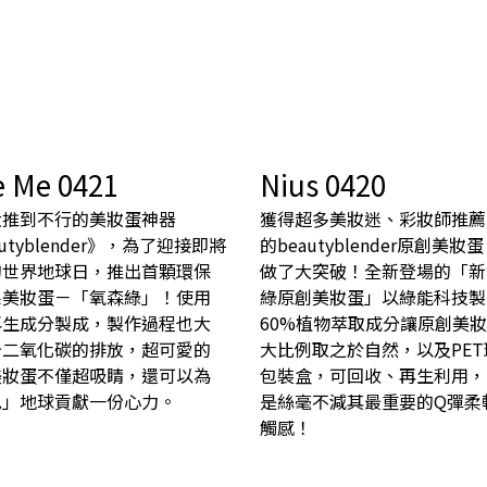
e Me 0421
Nius 0420
大推到不行的美妝蛋神器
獲得超多美妝迷、彩妝師推薦
autyblender》，為了迎接即將
的beautyblender原創美妝
的世界地球日，推出首顆環保
做了大突破！全新登場的「新
系美妝蛋－「氧森綠」！使用
綠原創美妝蛋」以綠能科技製
再生成分製成，製作過程也大
60%植物萃取成分讓原創美
少二氧化碳的排放，超可愛的
大比例取之於自然，以及PE
美妝蛋不僅超吸睛，還可以為
包裝盒，可回收、再生利用，
色」地球貢獻一份心力。
是絲毫不減其最重要的Q彈柔
觸感！