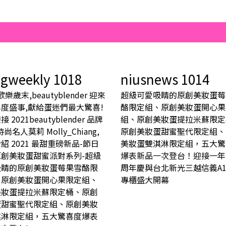
gweekly 1018
niusnews 1014
 歡樂歲末,beautyblender 迎來
超級可愛吸睛的原創美妝蛋莓
度盛事,獻給蛋迷們最大驚喜!
酪限定組、原創美妝蛋開心果
 2021beautyblender 品牌
組、原創美妝蛋提拉米蘇限定
尚名人莫莉 Molly_Chiang,
原創美妝蛋甜蜜聖代限定組、
紹 2021 最甜重磅新品-節日
美妝蛋雙淇淋限定組，五大驚
原創美妝蛋甜蜜派對系列-超級
爆表新品一次登台！迎接一年
吸睛的原創美妝蛋莓果雪酪限
周年慶與台北新光三越信義A1
、原創美妝蛋開心果限定組、
專櫃盛大開幕
美妝蛋提拉米蘇限定桶、原創
蛋甜蜜聖代限定組、原創美妝
淇淋限定組，五大驚喜度爆表