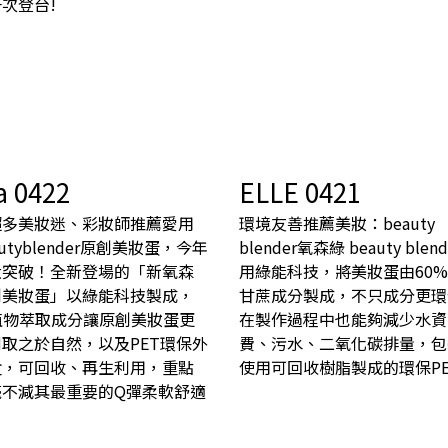
次登台!
a 0422
ELLE 0421
超多美妝迷、彩妝師推薦愛用
環境友善推薦美妝：beauty
autyblender原創美妝蛋，今年
blender氧森綠 beauty blen
大突破！全新登場的「新氧森
用綠能科技，將美妝蛋由60
創美妝蛋」以綠能科技製成，
甘蔗成分製成，不只成分更環
植物萃取成分讓原創美妝蛋更
在製作過程中也能夠減少水資
取之於自然，以及PET環保外
費、污水、二氧化碳排量，包
盒，可回收、再生利用，重點
使用可回收樹脂製成的環保PE
毫不減其最重要的Q彈柔軟舒適
！