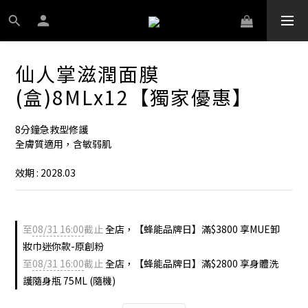
仙人掌滋潤面膜
(盒)8MLx12【獨家優惠】
8分鐘急救型修護
全膚質適用，含敏弱肌
效期 : 2028.03
至
08/31 16:00
截止
全店，【蜂能品牌日】滿$3800 享MUE卸
妝巾迷你款-原創粉
至
08/31 16:00
截止
全店，【蜂能品牌日】滿$2800 享身體洗
護隨身瓶 75ML (隨機)