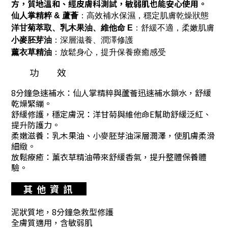
方，質地溫和、經皮膚科測試，敏弱肌也能安心使用。
仙人掌精粹 & 蘆薈
：高效補水保濕，穩定肌膚乾燥狀態
洋甘菊萃取、乳木果油、維他命 E
：舒緩不適，柔嫩肌膚
小麥胚芽油
：深層滋養、潤澤修護
薰衣草精油
：放鬆身心，提升保養療癒感受
功 效
8分鐘急速補水
：仙人掌精粹與蘆薈迅速補水鎖水，舒緩
乾燥緊繃。
舒緩修護，穩定膚況
：洋甘菊與維他命E幫助舒緩泛紅、
提升防護力。
柔嫩滋養
：乳木果油、小麥胚芽油深層潤澤，使肌膚柔滑
細緻。
放鬆療癒
：薰衣草精油帶來舒緩香氣，提升整體保養體
驗。
其 他 資 訊
泥狀質地，8分鐘急救型修護
全膚質適用，含敏弱肌