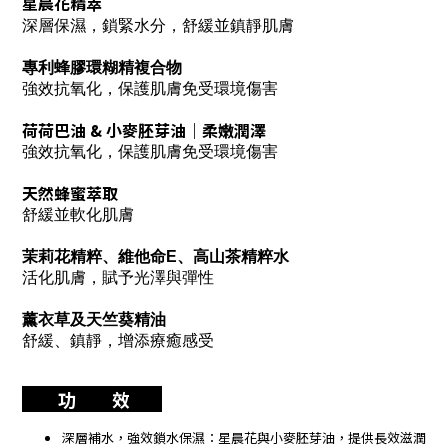
星晨花精萃
深層保濕，鎖緊水分，舒緩並鎮靜肌膚
專利蜂膠環糊精複合物
強效抗氧化，保護肌膚免受環境傷害
荷荷巴油 & 小麥胚芽油｜柔嫩潤澤
強效抗氧化，保護肌膚免受環境傷害
天然蜂蜜萃取
舒緩並軟化肌膚
茉莉花精粹、維他命E、高山茶精粹水
活化肌膚，賦予光澤與彈性
薰衣草及天竺葵精油
舒緩、鎮靜，增添療癒感受
功 效
深層補水，強效鎖水保濕：星晨花與小麥胚芽油，提供長效滋潤