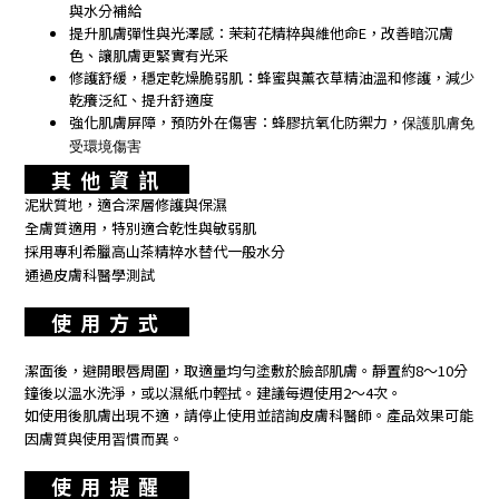
與水分補給
提升肌膚彈性與光澤感：茉莉花精粹與維他命E，改善暗沉膚
色、讓肌膚更緊實有光采
修護舒緩，穩定乾燥脆弱肌：蜂蜜與薰衣草精油溫和修護，減少
乾癢泛紅、提升舒適度
強化肌膚屏障，預防外在傷害：蜂膠抗氧化防禦力，
保護肌膚免
受環境傷害
其 他 資 訊
泥狀質地，適合深層修護與保濕
全膚質適用，特別適合乾性與敏弱肌
採用專利希臘高山茶精粹水替代一般水分
通過皮膚科醫學測試
使 用 方 式
潔面後，避開眼唇周圍，取適量均勻塗敷於臉部肌膚。靜置約8～10分
鐘後以溫水洗淨，或以濕紙巾輕拭。建議每週使用2～4次。
如使用後肌膚出現不適，請停止使用並諮詢皮膚科醫師。產品效果可能
因膚質與使用習慣而異。
使 用 提 醒