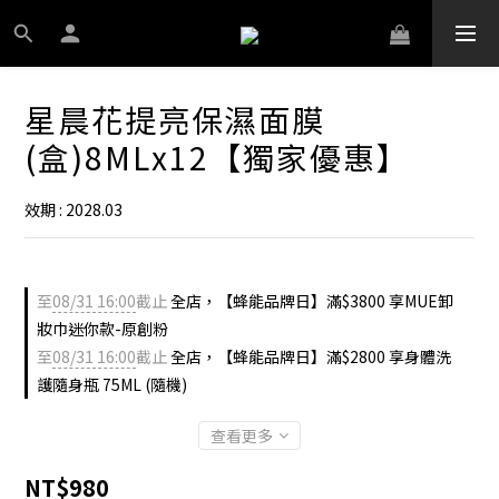
星晨花提亮保濕面膜
(盒)8MLx12【獨家優惠】
效期 : 2028.03
至
08/31 16:00
截止
全店，【蜂能品牌日】滿$3800 享MUE卸
妝巾迷你款-原創粉
至
08/31 16:00
截止
全店，【蜂能品牌日】滿$2800 享身體洗
護隨身瓶 75ML (隨機)
查看更多
NT$980