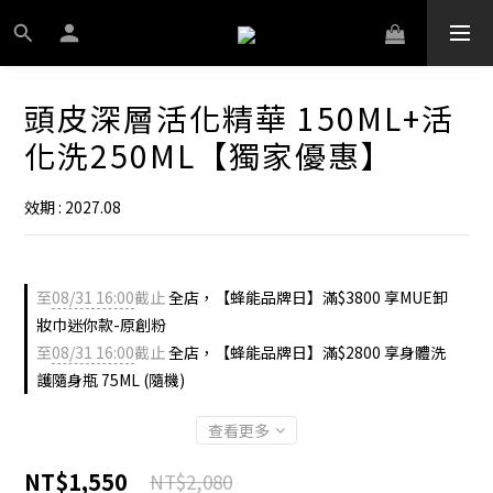
頭皮深層活化精華 150ML+活
化洗250ML【獨家優惠】
效期 : 2027.08
至
08/31 16:00
截止
全店，【蜂能品牌日】滿$3800 享MUE卸
妝巾迷你款-原創粉
至
08/31 16:00
截止
全店，【蜂能品牌日】滿$2800 享身體洗
護隨身瓶 75ML (隨機)
查看更多
NT$1,550
NT$2,080