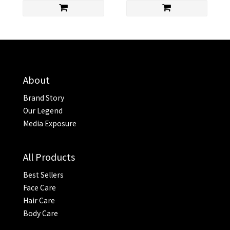
About
Brand Story
Our Legend
Media Exposure
All Products
Best Sellers
Face Care
Hair Care
Body Care