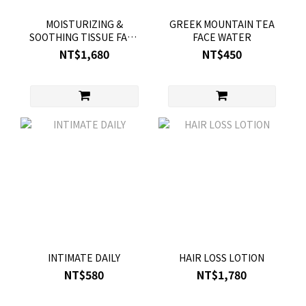
MOISTURIZING &
GREEK MOUNTAIN TEA
SOOTHING TISSUE FACE
FACE WATER
MASK WITH AVOCADO
NT$1,680
NT$450
INTIMATE DAILY
HAIR LOSS LOTION
NT$580
NT$1,780