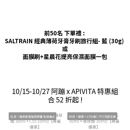
前50名 下單禮 :
SALTRAIN 經典薄荷牙膏牙刷旅行組- 藍 (30g)
或
面膜刷+星晨花提亮保濕面膜一包
10/15-10/27 阿蹦 x APIVITA 特惠組
合 52 折起 !
61折！獨家蜂蜜脂質膠囊 急速補水
69折！蜂膠＋15%維C 不只亮更澎彈