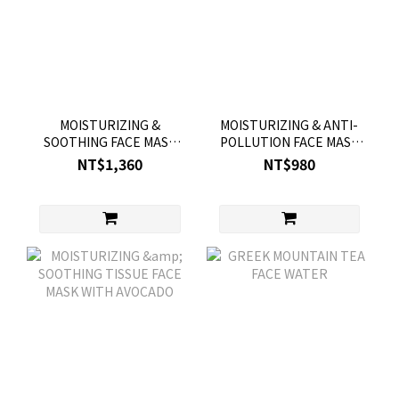
MOISTURIZING &
MOISTURIZING & ANTI-
SOOTHING FACE MASK
POLLUTION FACE MASK
WITH PRICKLY PEAR
WITH SEA LAVENDER
NT$1,360
NT$980