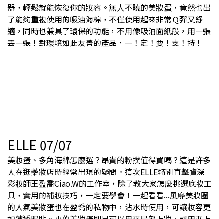
器，輕鬆就能恢復你的妝容。無人不曉的美妝蛋，竟然也出
了能夠重複使用的吸油海棉，不僅使用起來非常Ｑ彈又舒
適，同時也兼具了環保的功能，不用像吸油面紙般，用一張
丟一張！對環境如此友善的產品，一！定！要！支！持！
ELLE 07/07
美妝蛋、多角海綿怎麼選？昂貴的粉撲值得買嗎？這是許多
人在逛藥妝店時經常出現的疑問。這次ELLE特別直擊資深
彩妝師王盈喬Ciao.W的工作室，除了教大家怎麼挑選底妝工
具，實用的補妝技巧，一定要學會！一起看看...風靡美妝圈
的人氣美妝蛋也在盈喬的私物中，沾水時使用，可讓妝容更
加薄透服貼。小的美妝蛋則是可以用來局部上妝，或用來上