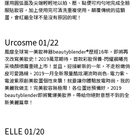
運用圓弧面及尖端輕輕地以拍、壓、點便可均勻地完成全臉
服貼妝容，加上使用完可清洗重複使用，顛覆傳統的這顆
蛋，會紅遍全球不是沒有原因的呢！
Urcosme 01/22
風靡全球第一美妝神器beautyblender®歷經16年，即將再
次改寫美妝史！2019萬眾期待，首款彩妝保養-閃耀晨曦亮
采喚顏噴霧重磅上市！並且，迎接嶄新的一年，不走粉嫩俏
皮可愛路線，2019一月全新限量酷炫潮流時尚色- 電力紫、
電波紫原創美妝蛋個性來襲！就要讓你體驗放電時尚，我的
美麗我做主！完美妝容無極限！各位蛋迷預備好，2019
beautyblender即將驚爆美妝界，帶給你絕對意想不到的全
新美麗篇章！
ELLE 01/20