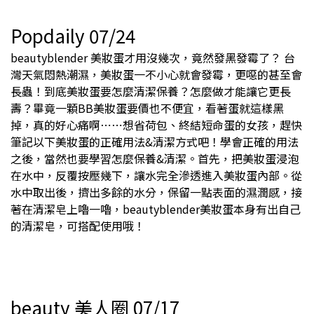
Popdaily 07/24
beautyblender 美妝蛋才用沒幾次，竟然發黑發霉了？ 台
灣天氣悶熱潮濕，美妝蛋一不小心就會發霉，更噁的甚至會
長蟲！到底美妝蛋要怎麼清潔保養？怎麼做才能讓它更長
壽？畢竟一顆BB美妝蛋要價也不便宜，看著蛋就這樣黑
掉，真的好心痛啊⋯⋯想省荷包、終結短命蛋的女孩，趕快
筆記以下美妝蛋的正確用法&清潔方式吧！學會正確的用法
之後，當然也要學習怎麼保養&清潔。首先，把美妝蛋浸泡
在水中，反覆按壓幾下，讓水完全滲透進入美妝蛋內部。從
水中取出後，擠出多餘的水分，保留一點表面的濕潤感，接
著在清潔皂上嚕一嚕，beautyblender美妝蛋本身有出自己
的清潔皂，可搭配使用哦！
beauty 美人圈 07/17