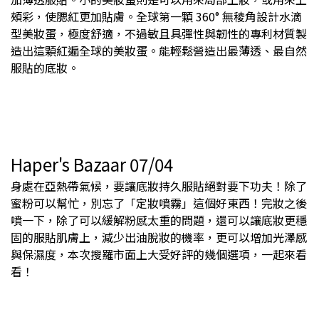
頰彩，使腮紅更加貼膚。全球第一顆 360° 無稜角設計水滴
型美妝蛋，極度舒適，不過敏且具彈性與韌性的專利材質製
造出這顆紅遍全球的美妝蛋。能輕鬆營造出最薄透、最自然
服貼的底妝。
Haper's Bazaar 07/04
身處在亞熱帶氣候，要讓底妝持久服貼絕對要下功夫！除了
蜜粉可以幫忙，別忘了「定妝噴霧」這個好東西！完妝之後
噴一下，除了可以緩解粉感太重的問題，還可以讓底妝更穩
固的服貼肌膚上，減少出油脫妝的機率，更可以增加光澤感
與保濕度，本次搜羅市面上大受好評的幾個選項，一起來看
看！​