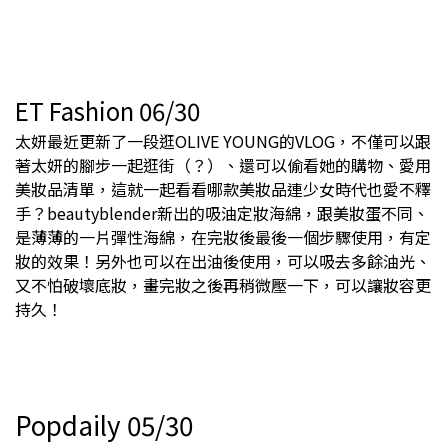
ET Fashion 06/30
太妍最近更新了一段逛OLIVE YOUNG的VLOG，不僅可以跟
著太妍的腳步一起逛街（？）、還可以偷看她的購物、愛用
美妝品清單，這就一起看看哪款美妝品連少女時代也愛不釋
手？beautyblender新出的吸油定妝海綿，跟美妝蛋不同、
是薄薄的一片彈性海綿，在完妝後最後一個步驟使用，有定
妝的效果！另外也可以在出油後使用，可以吸去多餘油光、
又不怕破壞底妝，畫完妝之後再稍微壓一下，可以讓妝容更
持久！
Popdaily 05/30