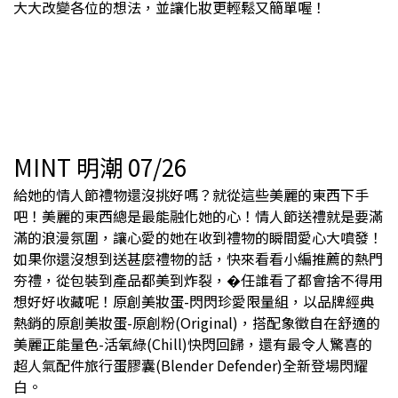
大大改變各位的想法，並讓化妝更輕鬆又簡單喔！
MINT 明潮 07/26
給她的情人節禮物還沒挑好嗎？就從這些美麗的東西下手
吧！美麗的東西總是最能融化她的心！情人節送禮就是要滿
滿的浪漫氛圍，讓心愛的她在收到禮物的瞬間愛心大噴發！
如果你還沒想到送甚麼禮物的話，快來看看小編推薦的熱門
夯禮，從包裝到產品都美到炸裂，�任誰看了都會捨不得用
想好好收藏呢！原創美妝蛋-閃閃珍愛限量組，以品牌經典
熱銷的原創美妝蛋-原創粉(Original)，搭配象徵自在舒適的
美麗正能量色-活氧綠(Chill)快閃回歸，還有最令人驚喜的
超人氣配件旅行蛋膠囊(Blender Defender)全新登場閃耀
白。