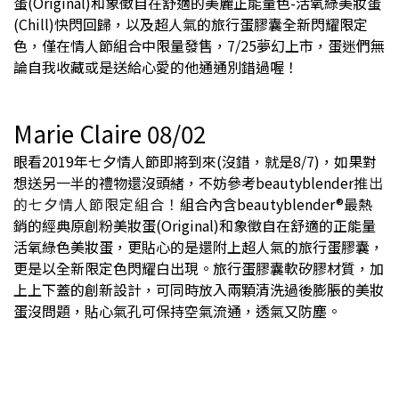
蛋(Original)和象徵自在舒適的美麗正能量色-活氧綠美妝蛋
(Chill)快閃回歸，以及超人氣的旅行蛋膠囊全新閃耀限定
色，僅在情人節組合中限量發售，7/25夢幻上市，蛋迷們無
論自我收藏或是送給心愛的他通通別錯過喔！
Marie Claire 08/02
眼看2019年七夕情人節即將到來(沒錯，就是8/7)，如果對
想送另一半的禮物還沒頭緒，不妨參考beautyblender
推出
的七夕情人節限定組合！
組合內含beautyblender®最熱
銷的經典原創粉美妝蛋(Original)和象徵自在舒適的正能量
活氧綠色美妝蛋，更貼心的是還附上超人氣的旅行蛋膠囊，
更是以全新限定色閃耀白出現。​旅行蛋膠囊軟矽膠材質，加
上上下蓋的創新設計，可同時放入兩顆清洗過後膨脹的美妝
蛋沒問題，貼心氣孔可保持空氣流通，透氣又防塵。​