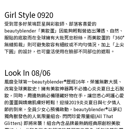
Girl Style 0920
受到眾多好萊塢巨星與彩妝師、部落客喜愛的
beautyblender「美妝蛋」因能夠輕鬆營造出薄透、自然、
服貼的底妝而在全球擁有大批死忠粉絲。而美妝蛋的「360°
無縫剪裁」則可避免妝容有細紋或不均勻情況，加上「上尖
下圓」的設計，也可靈活使用在臉部不同部位的遮瑕。
Look In 08/06
風靡全球第一beautyblender®歷經16年，榮獲無數大獎、
改寫全球美妝史！擁有美妝神器再不必擔心炎炎夏日土石脫
妝，同時，周邊熱銷必備隱藏好物在手，讓您悉心呵護心愛
的蛋蛋與嬌嫩肌膚好輕鬆！迎接2019炎炎夏日與七夕情人
節的到來，全員少女心預備啟動，beautyblender®以夢幻
獨角獸發色的人氣限量組合- 閃閃珍愛限量組(All That
Glitters) 即將來襲！組合內含品牌最熱銷經典原創粉美妝