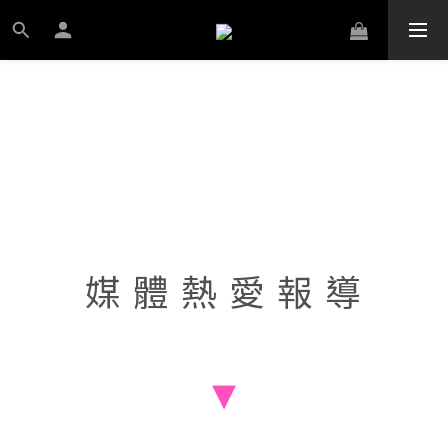
媒 體 熱 愛 報 導
▾