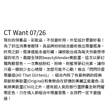
CT Want 07/26
現在的保養品、彩妝品，不但要好用，外型設計更要好看！
為了抓住消費者眼球，各品牌紛紛結合藝術推出限量瓶身，
好用之餘，瓶身還能永遠珍藏，讓梳妝台成為每天你最想停
留的地方。風靡全球的beautyblender美妝蛋，這次以夢幻
獨角獸發色，一次集結粉紅、粉綠、粉藍等夢幻元素，讓你
只看一眼就少女心噴發，怎麼可能不心動！推出「閃閃珍愛
限量組(All That Glitters)」，組合內除了有最熱銷的經典
原創粉美妝蛋(Original)和象徵自在舒適的美麗正能量色-活
氧綠美妝蛋(Chill)之外，還有超人氣的旅行蛋膠囊全新閃耀
限定色，只在情人節組合中限量發售，女孩們一定不要錯
過！