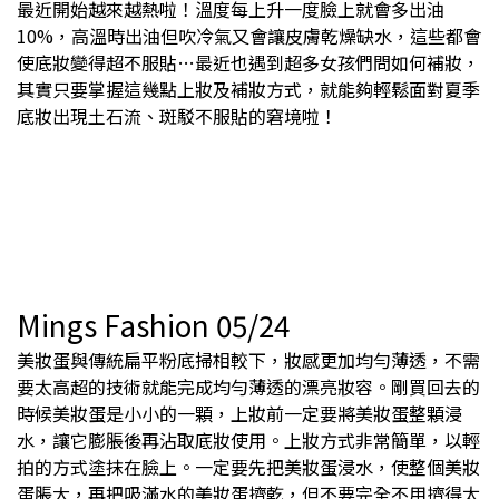
最近開始越來越熱啦！溫度每上升一度臉上就會多出油
10%，高溫時出油但吹冷氣又會讓皮膚乾燥缺水，這些都會
使底妝變得超不服貼…最近也遇到超多女孩們問如何補妝，
其實只要掌握這幾點上妝及補妝方式，就能夠輕鬆面對夏季
底妝出現土石流、斑駁不服貼的窘境啦！
Mings Fashion 05/24
美妝蛋與傳統扁平粉底掃相較下，妝感更加均勻薄透，不需
要太高超的技術就能完成均勻薄透的漂亮妝容。剛買回去的
時候美妝蛋是小小的一顆，上妝前一定要將美妝蛋整顆浸
水，讓它膨脹後再沾取底妝使用。上妝方式非常簡單，以輕
拍的方式塗抹在臉上。一定要先把美妝蛋浸水，使整個美妝
蛋脹大，再把吸滿水的美妝蛋擠乾，但不要完全不用擠得太