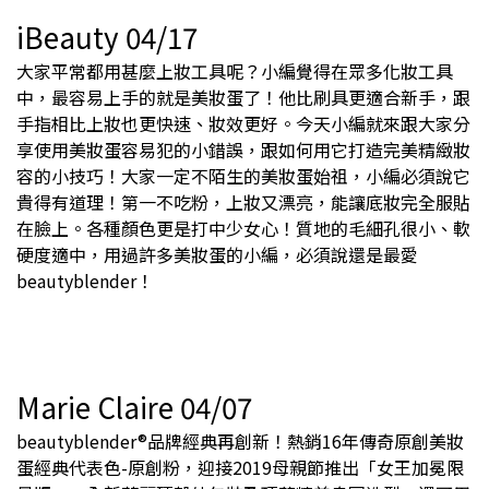
iBeauty 04/17
大家平常都用甚麼上妝工具呢？小編覺得在眾多化妝工具
中，最容易上手的就是美妝蛋了！他比刷具更適合新手，跟
手指相比上妝也更快速、妝效更好。今天小編就來跟大家分
享使用美妝蛋容易犯的小錯誤，跟如何用它打造完美精緻妝
容的小技巧​！大家一定不陌生的美妝蛋始祖，小編必須說它
貴得有道理！第一不吃粉，上妝又漂亮，能讓底妝完全服貼
在臉上。各種顏色更是打中少女心！質地的毛細孔很小、軟
硬度適中，用過許多美妝蛋的小編，必須說還是最愛
beautyblender！
Marie Claire 04/07
beautyblender®品牌經典再創新！熱銷16年傳奇原創美妝
蛋經典代表色-原創粉，迎接2019母親節推出「女王加冕限