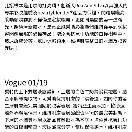
此瓶根本是用噴的打亮啊！創辦人Rea Ann Silva以其強大的
專業彩妝經驗及beautyblender®產品力保證，閃耀晨曦亮
采喚顏噴霧將不僅僅是定妝噴霧，更如同晨間的第一道曙
光，照耀清新露水，是真正能幫助彩妝迷們維持從早到晚妝
容閃耀無暇的必備神品！增添含抗氧化功能的白樺樹精華、
玻尿酸成分等，幫助保濕鎖水，維持肌膚整日的水潤及妝容
浮貼！​
Vogue 01/19
獨特的上下雙層液態設計，上層的白色牛奶絲滑質地層，結
合水解絲提取物，可幫助保持肌膚的平滑舒適，如同你的第
二層肌膚般完美服貼於妝容表層; 獨特益生菌添加，協助遠
離外界環境傷害，維持肌膚表層酸鹼值平衡的最完美狀態。
下層的水潤質地層以高品質蒸餾水為基底，增添含抗氧化功
能的白樺樹精華、玻尿酸成分等，幫助保濕鎖水，維持肌膚