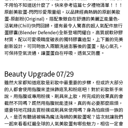
不用怕不知道送什麼了，快來參考這篇七夕禮物清單！！！
原創美妝蛋-閃閃珍愛限量組，以品牌經典熱銷的原創美妝
蛋-原創粉(Original)，搭配象徵自在舒適的美麗正能量色-
活氧綠(Chill)快閃回歸，還有最令人驚喜的超人氣配件旅行
蛋膠囊(Blender Defender)全新登場閃耀白，高質感軟矽膠
材質，配以可愛吸睛度破表的獨特膠囊造型，上下蓋的完美
創新設計，可同時放入兩顆洗過澎脹後的蛋蛋，貼心氣孔，
可保持空氣流通，讓蛋蛋自在呼吸，透氣又防塵。
Beauty Upgrade 07/29
雖然大家都知道底妝是彩妝中最重要的步驟，但或許大部分
的人都會使用指腹來塗抹飾底乳和粉底吧！對於彩妝新手來
說，用指腹或專用粉撲、刷具來上妝，所完成的效果真的會
截然不同嗎？既然用指腹就能塗抹，真的有必要那麼麻煩，
還要特地花錢去買粉撲或刷具來使用嗎？身為怕麻煩一族的
人，是否有聽過被稱為魔法海綿的美妝蛋呢？這次就讓我們
一起來看看紅遍全球的人氣美妝蛋有哪些魅力，相信一定會