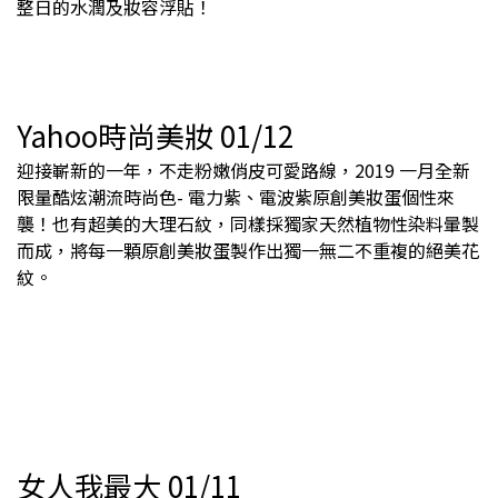
整日的水潤及妝容浮貼！
Yahoo時尚美妝 01/12
迎接嶄新的一年，不走粉嫩俏皮可愛路線，2019 一月全新
限量酷炫潮流時尚色- 電力紫、電波紫原創美妝蛋個性來
襲！也有超美的大理石紋，同樣採獨家天然植物性染料暈製
而成，將每一顆原創美妝蛋製作出獨一無二不重複的絕美花
紋。
女人我最大 01/11