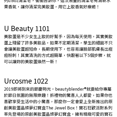
列0.6oz清潔皂，偷偷告訴你，這次限量的清潔皂有清新水
果香氣，讓你清潔完美妝蛋，用它上妝香氣好療癒！
U Beauty 1101
美妝蛋是不少女生上妝的好幫手，因為每天使用，其實美妝
蛋上殘留了許多美妝品，如果不定期清潔，孳生的細菌不只
會讓美妝蛋超短命，長期使用下，也容易讓臉部肌膚長出痘
痘粉刺！其實清洗的方式超簡單，快跟著以下5個步驟，就
可以讓妳的美妝蛋煥然一新！
Urcosme 1022
2019即將到來的節慶時光，beautyblender®就要給你專屬
於節日氛圍的無限樂趣！拆禮物的驚喜人人都愛，如果你也
喜歡享受生活中的小驚喜，那麼你一定會愛上全新推出的原
創美妝蛋晶燦夢幻寶盒The Jewel Box！寶石狂歡派對系列
率先登場的原創美妝蛋晶燦夢幻寶盒，擁有精緻可愛的寶石