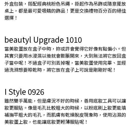
外盒包裝，搭配經典桃粉色吊繩，掛起作為吊飾或隨意擺放
桌上，都是最可愛吸睛的飾品！更是交換禮物百分百的絕佳
選擇！
beautyl Upgrade 1010
當美妝蛋放在盒子中時，妳或許會覺得它好像有點偏小。但
其實只要用水浸濕以後就會膨脹開來，大到無法將它放回盒
子當中呢！不過盒子可別丟掉喔，當美妝蛋使用完畢、並經
過洗滌想要晾乾時，將它放在盒子上可說是剛剛好呢！
I Style 0926
雖然雙手萬能，但是膚況不好的時候，善用底妝工具可以讓
妝更服貼。像是毛孔比較粗大的時候，以粉底刷上妝更能填
補撫平粗大的毛孔，而肌膚有乾燥脫皮現象時，使用沾濕的
美妝蛋上妝，也能讓底妝更輕薄服貼呢！