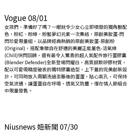
Vogue 08/01
女孩們、準備好了嗎？一眼就令少女心立即噴發的獨角獸配
色，粉紅、粉綠、粉藍夢幻元素一次集結，原創美妝蛋-閃
閃珍愛限量組，以品牌經典熱銷的原創美妝蛋-原創粉
(Original)，搭配象徵自在舒適的美麗正能量色-活氧綠
(Chill)快閃回歸，還有最令人驚喜的超人氣配件旅行蛋膠囊
(Blender Defender)全新登場閃耀白，高質感軟矽膠材質，
配以可愛吸睛度破表的獨特膠囊造型，上下蓋的完美創新設
計，可同時放入兩顆洗過澎脹後的蛋蛋，貼心氣孔，可保持
空氣流通，讓蛋蛋自在呼吸，透氣又防塵。僅在情人節組合
中限量發售。​
Niusnews 妞新聞 07/30