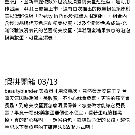
量版」，全新華麗硬殼外包裝及頂蓋精美皇冠造型，還可用
作蛋座。4月1日霸氣上市。還有首次推出的限量粉色系原創
美妝蛋超值組「Pretty In Pink粉紅佳人限定組」，組合內
含經典品牌代表色原創粉美妝蛋，以及全新粉色系成員-充
滿淡雅浪漫氣質的芭蕾粉美妝蛋、洋溢甜蜜糖果氣息的泡泡
粉美妝蛋，可愛度爆表！
蝦拼開箱 03/13
beautyblender 美妝蛋才用沒幾次，竟然發黑發霉了？ 台
灣天氣悶熱潮濕，美妝蛋一不小心就會發霉，更噁的甚至會
長蟲！到底美妝蛋要怎麼清潔保養？怎麼做才能讓它更長
壽？畢竟一顆BB美妝蛋要價也不便宜，看著蛋就這樣黑
掉，真的好心痛啊⋯⋯想省荷包、終結短命蛋的女孩，趕快
筆記以下美妝蛋的正確用法&清潔方式吧！