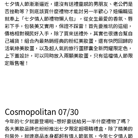
七夕情人節漸漸逼近，還沒有送禮靈感的男朋友、老公們是
否挫勒等？到底該買什麼禮物才能討另一半歡心？妞編輯這
就奉上「七夕情人節禮物懶人包」，從女生最愛的香氛、唇
彩下手，包裝美又實用，保證不踩雷！首先要推坑的這組，
價格相對親民好入手，除了買來送禮外，其實也很適合幫自
己補貨！組合內最熱銷經典的粉紅美妝蛋，還有快閃回歸的
活氧綠美妝蛋，以及超人氣的旅行蛋膠囊全新閃耀限定色，
上下蓋設計，可以同時放入兩顆美妝蛋，只有這檔情人節限
定販售喔！
Cosmopolitan 07/30
今年的七夕就要登場啦~想好要送給另一半什麼禮物了嗎？
各大美妝品牌也紛紛推出七夕限定超吸睛禮盒，除了精美的
包裝外，就連商品本身都超有情人節氣氛，今年七夕情人節