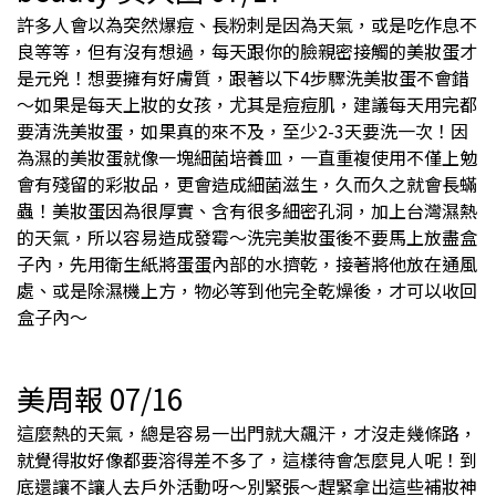
許多人會以為突然爆痘、長粉刺是因為天氣，或是吃作息不
良等等，但有沒有想過，每天跟你的臉親密接觸的美妝蛋才
是元兇！想要擁有好膚質，跟著以下4步驟洗美妝蛋不會錯
～如果是每天上妝的女孩，尤其是痘痘肌，建議每天用完都
要清洗美妝蛋，如果真的來不及，至少2-3天要洗一次！因
為濕的美妝蛋就像一塊細菌培養皿，一直重複使用不僅上勉
會有殘留的彩妝品，更會造成細菌滋生，久而久之就會長蟎
蟲！美妝蛋因為很厚實、含有很多細密孔洞，加上台灣濕熱
的天氣，所以容易造成發霉～洗完美妝蛋後不要馬上放盡盒
子內，先用衛生紙將蛋蛋內部的水擠乾，接著將他放在通風
處、或是除濕機上方，物必等到他完全乾燥後，才可以收回
盒子內～
美周報 07/16
這麼熱的天氣，總是容易一出門就大飆汗，才沒走幾條路，
就覺得妝好像都要溶得差不多了，這樣待會怎麼見人呢！到
底還讓不讓人去戶外活動呀～別緊張～趕緊拿出這些補妝神