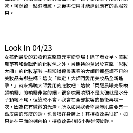
乾，可保留一點濕潤感，之後再使用才能達到應有的貼服效
果。
Look In 04/23
女孩們最愛的彩妝包直擊單元重磅登場！除了看女星、美妝
部落客和編輯們的化妝包之外，最期待的莫過於直擊「彩妝
大師」的化妝箱啦～想知道連最專業的大師們都盛讚不已的
美妝品有哪些嗎？這次「鎖定！大師們愛用美妝品全新進
擊！」就來揭曉大師愛用的底妝吧！這款「閃耀晨曦亮采喚
顏噴霧」的噴霧非常的細，很多噴霧噴頭不是太強就是水分
子顆粒不均，但這款不會，我會在全部妝容的最後再噴一
次，因為它有微微的光澤，所以如果我希望身體肌膚要有一
點皮膚的亮度的話，也會噴在身體上！其持妝效果很好，如
果是在平面的棚內拍，持妝效果4到6小時是沒問題。