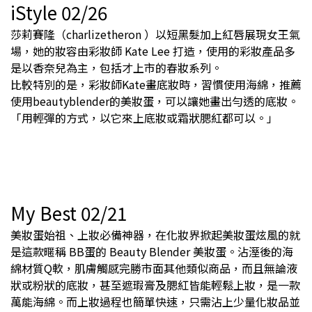
iStyle 02/26
莎莉賽隆（charlizetheron ）以短黑髮加上紅唇展現女王氣
場，她的妝容由彩妝師 Kate Lee 打造，使用的彩妝產品多
是以香奈兒為主，包括才上市的春妝系列。
比較特別的是，彩妝師Kate畫底妝時，習慣使用海綿，推薦
使用beautyblender的美妝蛋，可以讓她畫出勻透的底妝。
「用輕彈的方式，以它來上底妝或霜狀腮紅都可以。」
My Best 02/21
美妝蛋始祖、上妝必備神器，在化妝界掀起美妝蛋炫風的就
是這款暱稱 BB蛋的 Beauty Blender 美妝蛋。沾溼後的海
綿材質Q軟，肌膚觸感完勝市面其他類似商品，而且無論液
狀或粉狀的底妝，甚至遮瑕膏及腮紅皆能輕鬆上妝，是一款
萬能海綿。而上妝過程也簡單快速，只需沾上少量化妝品並