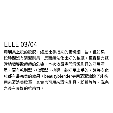
ELLE 03/04
用刷具上妝的妝感，總是比手指來的更精細一些，但如果一
段時間沒有清潔刷具，反而無法化出好的妝感，更容易有藏
污納垢導致痘痘的危機，本次收羅專門清潔刷具的好用清
單，更有乾刷型、噴霧型，挑選一款好用上手的，讓每次化
妝都有最完美的效果。beautyblender專用清潔液除了能夠
用來清洗美妝蛋，其實也可用來清洗刷具、粉撲等等，洗完
之後有良好的抗菌力。