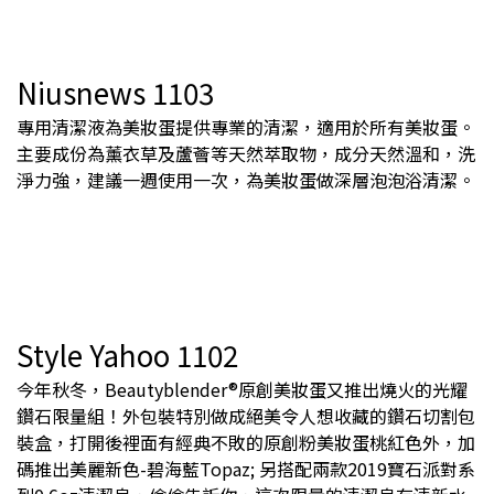
Niusnews 1103
專用清潔液為美妝蛋提供專業的清潔，適用於所有美妝蛋。
主要成份為薰衣草及蘆薈等天然萃取物，成分天然溫和，洗
淨力強，建議一週使用一次，為美妝蛋做深層泡泡浴清潔。
Style Yahoo 1102
今年秋冬，Beautyblender®原創美妝蛋又推出燒火的光耀
鑽石限量組！外包裝特別做成絕美令人想收藏的鑽石切割包
裝盒，打開後裡面有經典不敗的原創粉美妝蛋桃紅色外，加
碼推出美麗新色-碧海藍Topaz; 另搭配兩款2019寶石派對系